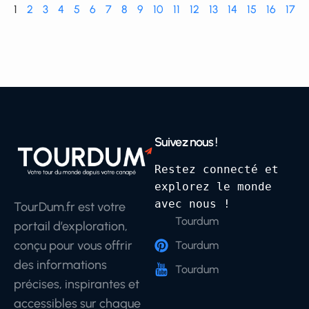
1
2
3
4
5
6
7
8
9
10
11
12
13
14
15
16
17
Suivez nous !
Restez connecté et 
explorez le monde 
avec nous !
TourDum.fr est votre
Tourdum
portail d’exploration,
conçu pour vous offrir
Tourdum
des informations
Tourdum
précises, inspirantes et
accessibles sur chaque