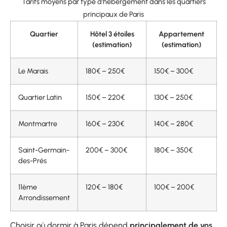
Tarifs moyens par type d’hébergement dans les quartiers
principaux de Paris
Quartier
Hôtel 3 étoiles
Appartement
(estimation)
(estimation)
Le Marais
180€ – 250€
150€ – 300€
Quartier Latin
150€ – 220€
130€ – 250€
Montmartre
160€ – 230€
140€ – 280€
Saint-Germain-
200€ – 300€
180€ – 350€
des-Prés
11ème
120€ – 180€
100€ – 200€
Arrondissement
Choisir où dormir à Paris dépend
principalement de vos