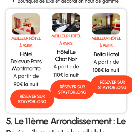
Boutiques de luxe et décoration haut de gamme
MEILLEUR HÔTEL
MEILLEUR HÔTEL
MEILLEUR HÔTEL
À PARIS
À PARIS
À PARIS
Hôtel Le
Hôtel
Belta Hotel
Chat Noir
Bellevue Paris
À partir de
À partir de
Montmartre
108€ la nuit
110€ la nuit
À partir de
RÉSEVER SUR
90€ la nuit
RÉSEVER SUR
STAYFORLONG
STAYFORLONG
RÉSEVER SUR
STAYFORLONG
5. Le 11ème Arrondissement : Le