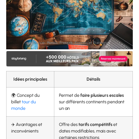
Source : Pexels, Freepik, Envato et Pixabay
Idées principales
Détails
🌍 Concept du
Permet de
faire plusieurs escales
billet
tour du
sur différents continents pendant
monde
un an
✈️ Avantages et
Offre des
tarifs compétitifs
et
inconvénients
dates modifiables, mais avec
certaines restrictions