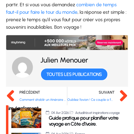
partir. Et si vous vous demandez
combien de temps
faut-il pour faire le tour du monde
, la réponse est simple :
prenez le temps qu’il vous faut pour créer vos propres
souvenirs inoubliables. Bon voyage !
Julien Menouer
TOUTES LES PUBLICATIONS
PRÉCÉDENT
SUIVANT
Comment établir un itinéraire pour un tour du monde ?
Oubliez l’avion ! Ce couple a fait le tour du monde en voiture et c’est incroyable…
Lire également
04 Avr 2026
Actualités et inspirations voyage
Guide pratique pour planifier votre
voyage en Côte d’Ivoire.